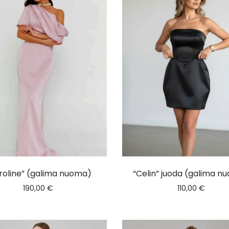
roline” (galima nuoma)
“Celin” juoda (galima n
190,00
€
110,00
€