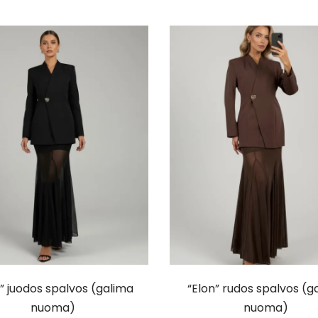
” juodos spalvos (galima
“Elon” rudos spalvos (g
nuoma)
nuoma)