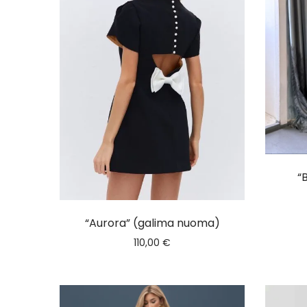
“
“Aurora” (galima nuoma)
110,00
€