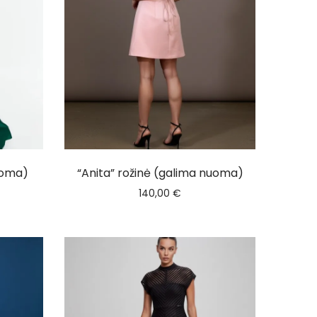
nuoma)
“Anita” rožinė (galima nuoma)
140,00
€