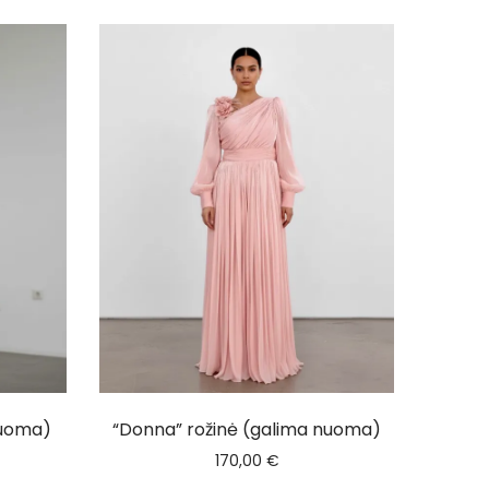
nuoma)
“Donna” rožinė (galima nuoma)
170,00
€