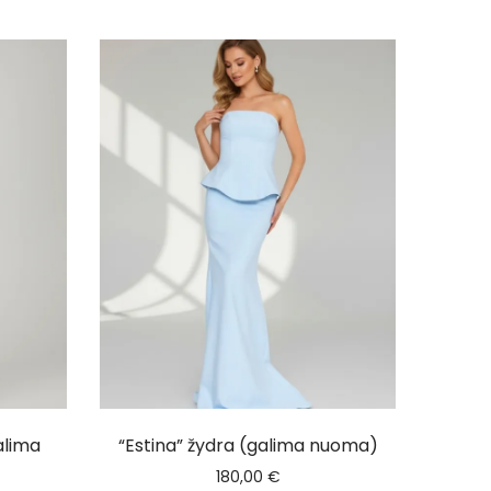
alima
“Estina” žydra (galima nuoma)
180,00
€