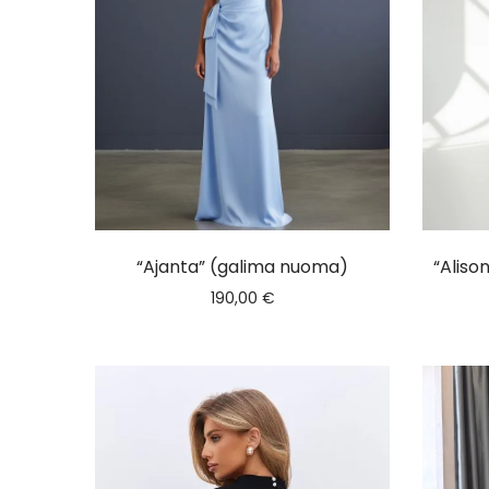
“Ajanta” (galima nuoma)
“Aliso
190,00
€