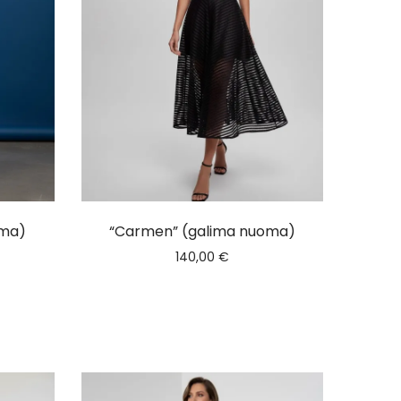
oma)
“Carmen” (galima nuoma)
140,00
€