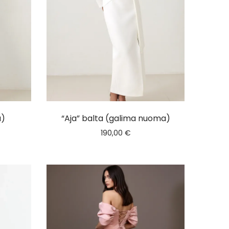
a)
“Aja” balta (galima nuoma)
190,00
€