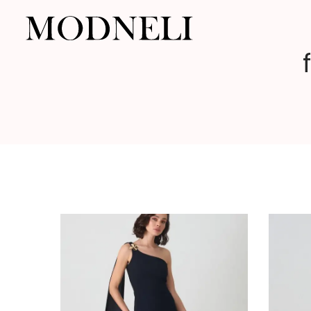
Modneli.com
|
Drabužiai
internetu