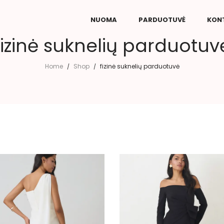
NUOMA
PARDUOTUVĖ
KON
fizinė suknelių parduotuv
Home
Shop
fizinė suknelių parduotuvė
/
/