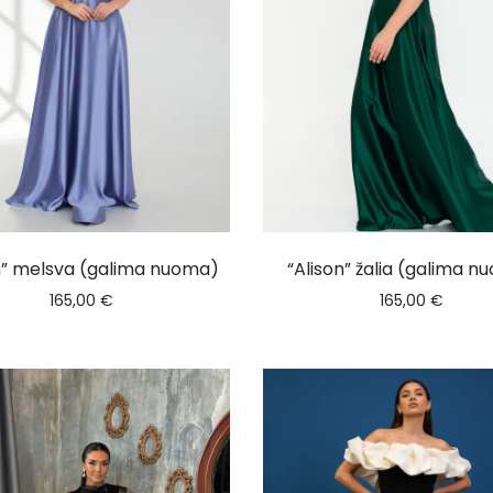
n” melsva (galima nuoma)
“Alison” žalia (galima 
165,00
€
165,00
€