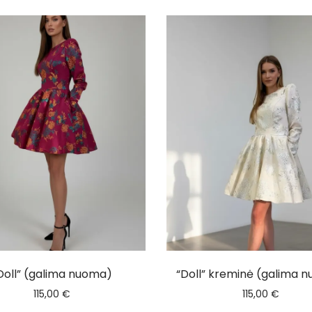
Doll” (galima nuoma)
“Doll” kreminė (galima 
115,00
€
115,00
€