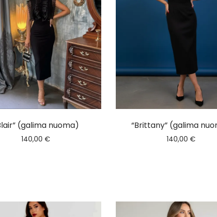
Blair” (galima nuoma)
“Brittany” (galima nu
140,00
€
140,00
€