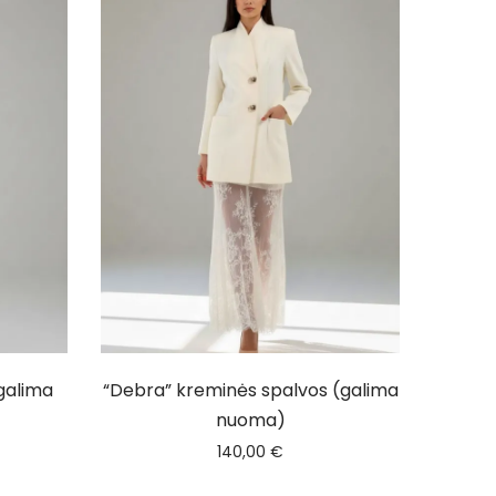
galima
“Debra” kreminės spalvos (galima
nuoma)
140,00
€