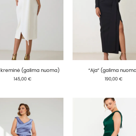
” kreminė (galima nuoma)
“Aja” (galima nuom
145,00
€
190,00
€