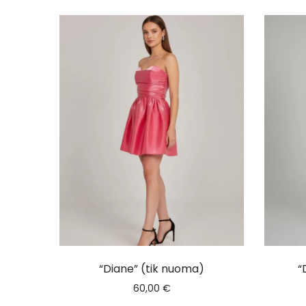
“Diane” (tik nuoma)
“
60,00
€