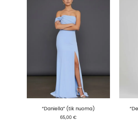
“Daniella” (tik nuoma)
“De
65,00
€