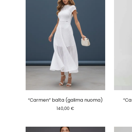
“Carmen” balta (galima nuoma)
“Ca
140,00
€