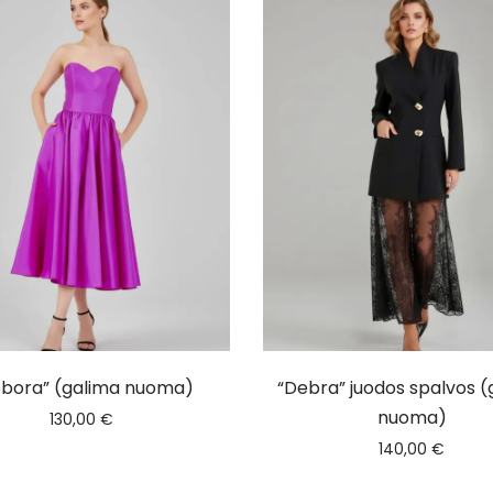
bora” (galima nuoma)
“Debra” juodos spalvos (
nuoma)
130,00
€
140,00
€