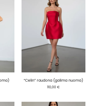
uoma)
“Celin” raudona (galima nuoma)
110,00
€