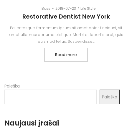
Posted
Posted
By
Boss
2018-07-23
Life Style
on
in
Restorative Dentist New York
Pellentesque fermentum ipsum sit amet dolor tincidunt, sit
amet ullamcorper urna tristique. Morbi at lobortis erat, quis
euismod tellus. Suspendisse…
Read more
Paieška
Paieška
Naujausi įrašai