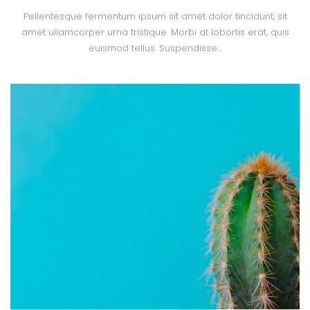
Pellentesque fermentum ipsum sit amet dolor tincidunt, sit
amet ullamcorper urna tristique. Morbi at lobortis erat, quis
euismod tellus. Suspendisse…