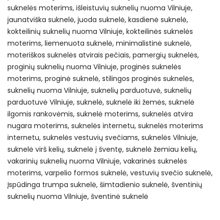
suknelės moterims
išleistuvių suknelių nuoma Vilniuje
jaunatviška suknelė
juoda suknelė
kasdienė suknelė
kokteilinių suknelių nuoma Vilniuje
kokteilinės suknelės
moterims
liemenuota suknelė
minimalistinė suknelė
moteriškos suknelės atvirais pečiais
pamergių suknelės
proginių suknelių nuoma Vilniuje
proginės suknelės
moterims
proginė suknelė
stilingos proginės suknelės
suknelių nuoma Vilniuje
suknelių parduotuvė
suknelių
parduotuvė Vilniuje
suknelė
suknelė iki žemės
suknelė
ilgomis rankovėmis
suknelė moterims
suknelės atvira
nugara moterims
suknelės internetu
suknelės moterims
internetu
suknelės vestuvių svečiams
suknelės Vilniuje
suknelė virš kelių
suknelė į šventę
suknelė žemiau kelių
vakarinių suknelių nuoma Vilniuje
vakarinės suknelės
moterims
varpelio formos suknelė
vestuvių svečio suknelė
Įspūdinga trumpa suknelė
šimtadienio suknelė
šventinių
suknelių nuoma Vilniuje
šventinė suknelė