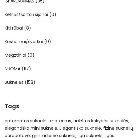
IŠPARDAVIMAS
(35)
Kelnės/šortai/sijonai
(0)
Kiti rūbai
(8)
Kostiumai/švarkai
(0)
Megztiniai
(0)
NUOMA
(117)
Suknelės
(158)
Tags
aptemptos suknelės moterims
aukštos kokybės suknelės
elegantiška mini suknelė
Elegantiška suknelė
fizinė suknelių
parduotuvė
gimtadienio suknelė
Ilga suknelė
ilgos