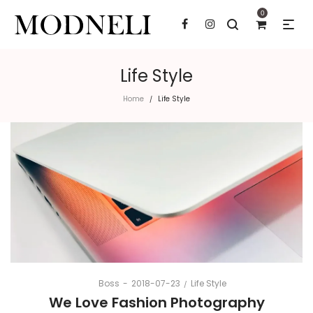
0
Life Style
Home
Life Style
/
Posted
Posted
By
Boss
2018-07-23
Life Style
on
in
We Love Fashion Photography