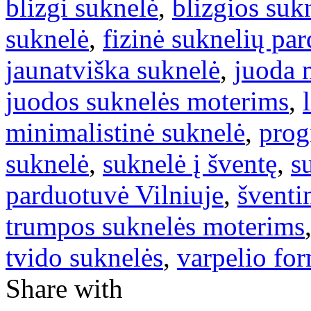
blizgi suknelė
,
blizgios suk
suknelė
,
fizinė suknelių pa
jaunatviška suknelė
,
juoda 
juodos suknelės moterims
,
minimalistinė suknelė
,
prog
suknelė
,
suknelė į šventę
,
s
parduotuvė Vilniuje
,
šventi
trumpos suknelės moterims
tvido suknelės
,
varpelio fo
Share with