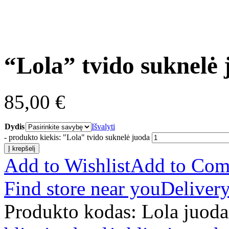
“Lola” tvido suknelė
85,00
€
Dydis
Išvalyti
-
produkto kiekis: "Lola" tvido suknelė juoda
Į krepšelį
Add to Wishlist
Add to Com
Find store near you
Delivery
Produkto kodas:
Lola juoda