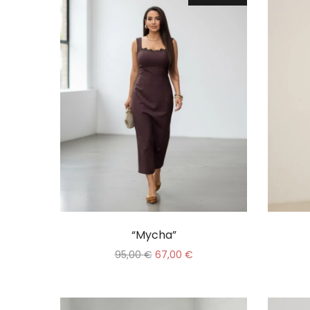
“Mycha”
95,00
€
67,00
€