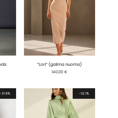
uoda
“Lori” (galima nuoma)
140,00
€
31.8%
32.1%