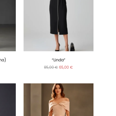
ma)
“Linda”
85,00
€
65,00
€