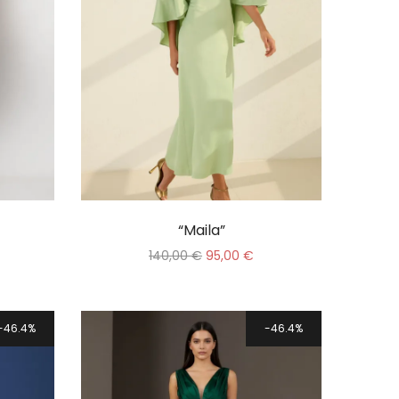
“Maila”
140,00
€
95,00
€
46.4%
46.4%