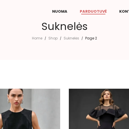
NUOMA
PARDUOTUVĖ
KON
Suknelės
Home
Shop
Suknelės
Page 2
/
/
/