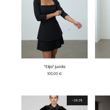
“Elija” juoda
100,00
€
29.2%