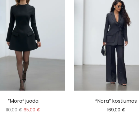
“Mora” juoda
“Nora” kostiumas
110,00
€
65,00
€
169,00
€