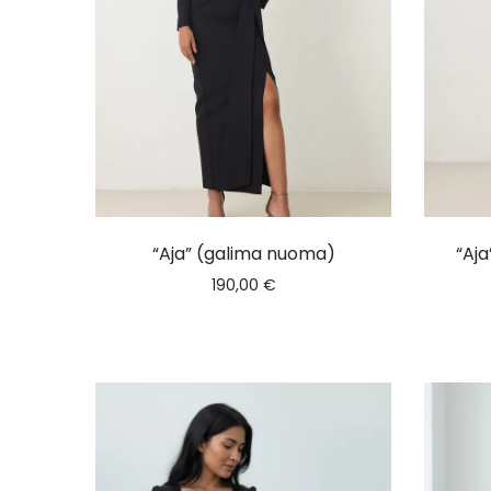
“Aja” (galima nuoma)
“Aj
190,00
€