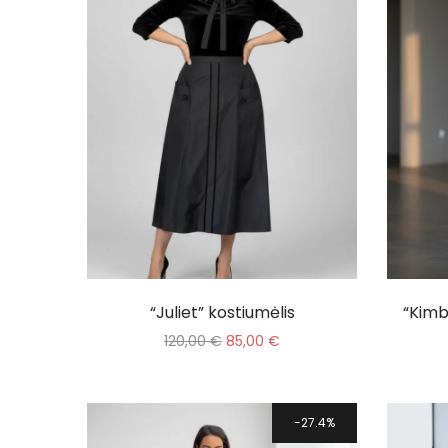
“Juliet” kostiumėlis
“Kimb
120,00
€
85,00
€
27.4%