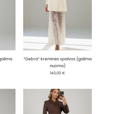
galima
“Debra” kreminės spalvos (galima
nuoma)
140,00
€