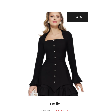
41%
Delila