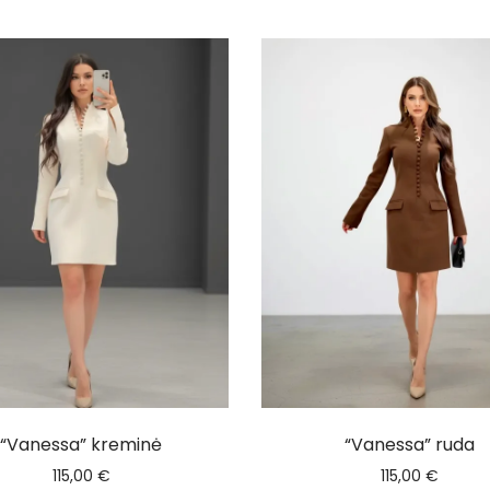
“Vanessa” kreminė
“Vanessa” ruda
115,00
€
115,00
€