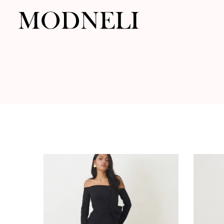
Modneli.com
|
Drabužiai
internetu