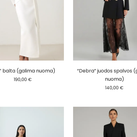
a” balta (galima nuoma)
“Debra” juodos spalvos (
nuoma)
190,00
€
140,00
€