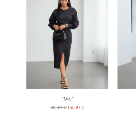
“Mia”
95,00
€
69,00
€