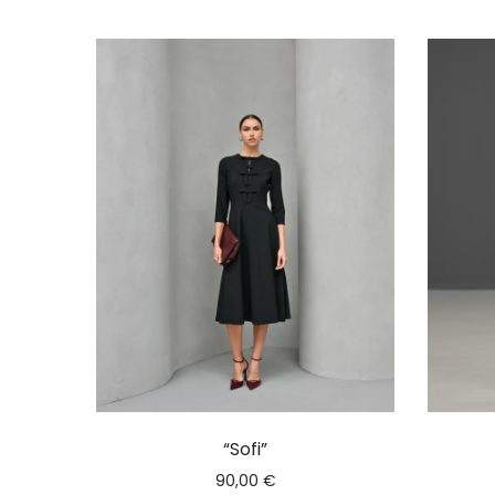
“Sofi”
90,00
€