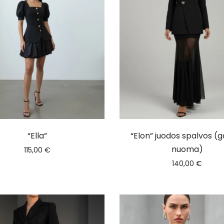
“Ella”
“Elon” juodos spalvos (
nuoma)
115,00
€
140,00
€