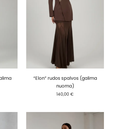
galima
“Elon” rudos spalvos (galima
nuoma)
140,00
€