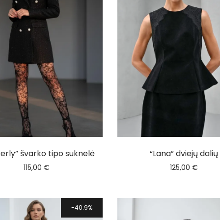
erly” švarko tipo suknelė
“Lana” dviejų dalių
115,00
€
125,00
€
40.9%