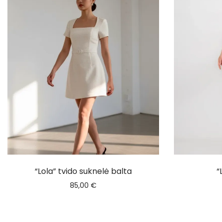
“Lola” tvido suknelė balta
“
85,00
€