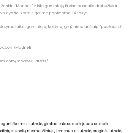
klo “Modneli” ir kitų gamintojų iš viso pasaulio drabužius ir
o dydžio, kartais galime papildomai užsakyti.
istatymo laiko, gamintojo, keitimo, grąžinimo ar šiaip “pasilabinti”
ok.com/Modneli
ram.com/modneli_dress/
legantiška mini suknelė
,
gimtadienio suknelė
,
juoda suknelė
,
eilinių suknelių nuoma Vilniuje
,
liemenuota suknelė
,
proginė suknelė
,