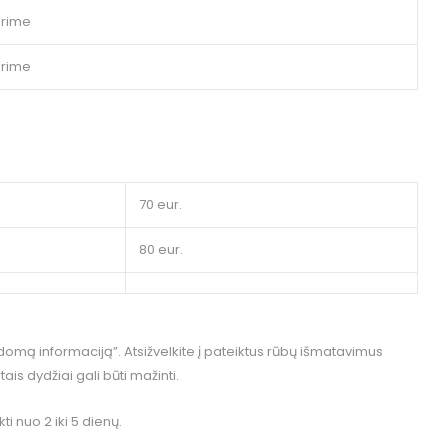
urime
urime
70 eur.
80 eur.
omą informaciją”. Atsižvelkite į pateiktus rūbų išmatavimus
rtais dydžiai gali būti mažinti.
i nuo 2 iki 5 dienų.