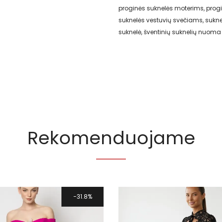
proginės suknelės moterims
,
progi
suknelės vestuvių svečiams
,
sukne
suknelė
,
šventinių suknelių nuoma 
Rekomenduojame
31.8%