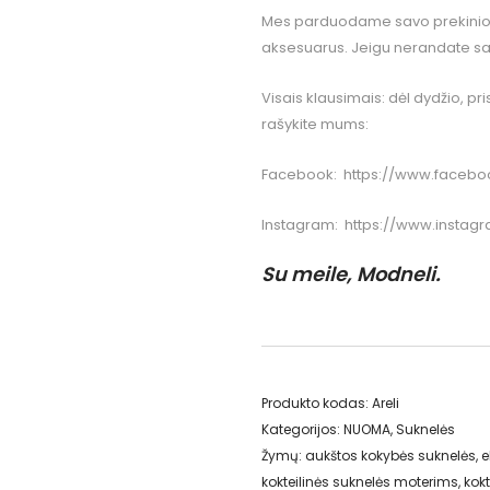
Mes parduodame savo prekinio žen
aksesuarus. Jeigu nerandate sav
Visais klausimais: dėl dydžio, pr
rašykite mums:
Facebook:
https://www.facebo
Instagram:
https://www.instag
Su meile, Modneli.
Produkto kodas:
Areli
Kategorijos:
NUOMA
,
Suknelės
Žymų:
aukštos kokybės suknelės
,
e
kokteilinės suknelės moterims
,
kokt