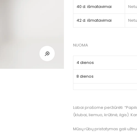
40 d. išmatavimai
Net
42 d. išmatavimai
Net
NUOMA
4 dienos
8 dienos
Labai prašome peržiūrėti “Papild
(klubai, liemuo, krūtinė, ilgis). Ka
Mūsų rūbų pristatymas gali užtrukt