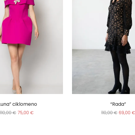
Luna” ciklomeno
“Rada”
110,00
€
75,00
€
110,00
€
69,00