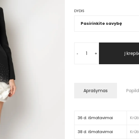
DYDIS
produkto
kiekis:
Į krepš
-
+
"Areli"
(galima
nuoma)
Aprašymas
Papil
36 d. išmatavimai
Krūt
38 d. išmatavimai
Krūt