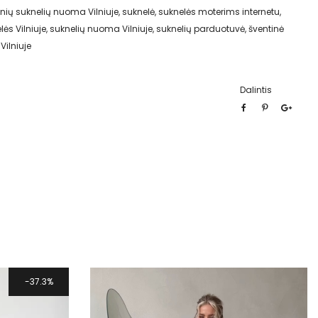
nių suknelių nuoma Vilniuje
,
suknelė
,
suknelės moterims internetu
,
lės Vilniuje
,
suknelių nuoma Vilniuje
,
suknelių parduotuvė
,
šventinė
Vilniuje
Dalintis
37.3%