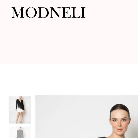
Modneli.com
|
Drabužiai
internetu