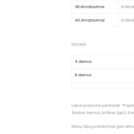
38 išmatavimai
Krūtin
40 išmatavimai
Krūtin
NUOMA
4 dienos
8 dienos
Labai prašome peržiūrėti “Papild
(klubai, liemuo, krūtinė, ilgis). Ka
Mūsų rūbų pristatymas gali užtrukt