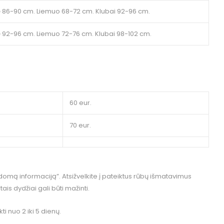
ė 86-90 cm. Liemuo 68-72 cm. Klubai 92-96 cm.
ė 92-96 cm. Liemuo 72-76 cm. Klubai 98-102 cm.
60 eur.
70 eur.
omą informaciją”. Atsižvelkite į pateiktus rūbų išmatavimus
rtais dydžiai gali būti mažinti.
i nuo 2 iki 5 dienų.