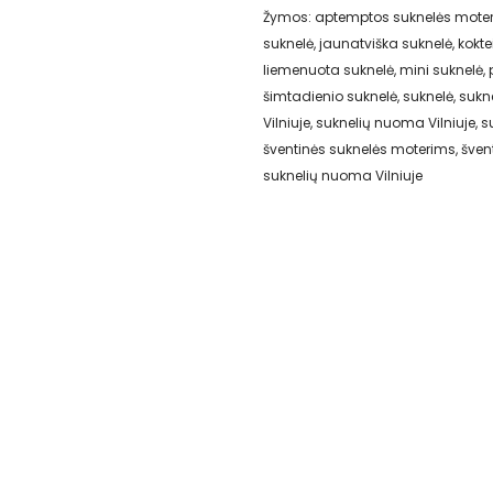
Žymos:
aptemptos suknelės mote
suknelė
,
jaunatviška suknelė
,
kokte
liemenuota suknelė
,
mini suknelė
,
šimtadienio suknelė
,
suknelė
,
sukne
Vilniuje
,
suknelių nuoma Vilniuje
,
s
šventinės suknelės moterims
,
šven
suknelių nuoma Vilniuje