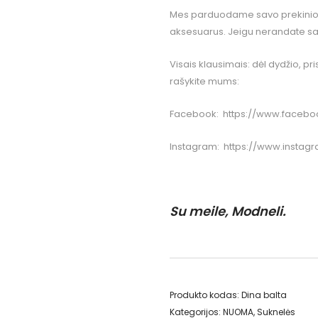
Mes parduodame savo prekinio žen
aksesuarus. Jeigu nerandate sav
Visais klausimais: dėl dydžio, pr
rašykite mums:
Facebook:
https://www.facebo
Instagram:
https://www.instag
Su meile, Modneli.
Produkto kodas:
Dina balta
Kategorijos:
NUOMA
,
Suknelės