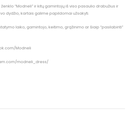
klo “Modneli” ir kitų gamintojų iš viso pasaulio drabužius ir
o dydžio, kartais galime papildomai užsakyti.
istatymo laiko, gamintojo, keitimo, grąžinimo ar šiaip “pasilabinti”
ok.com/Modneli
ram.com/modneli_dress/