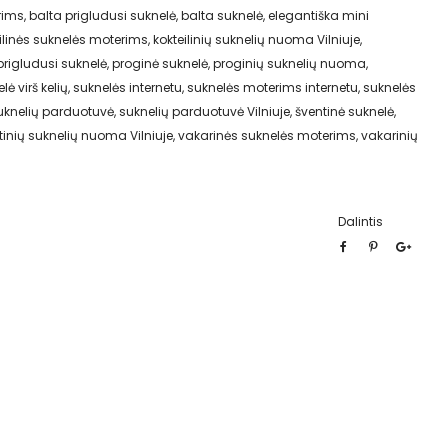
rims
,
balta prigludusi suknelė
,
balta suknelė
,
elegantiška mini
ilinės suknelės moterims
,
kokteilinių suknelių nuoma Vilniuje
,
prigludusi suknelė
,
proginė suknelė
,
proginių suknelių nuoma
,
lė virš kelių
,
suknelės internetu
,
suknelės moterims internetu
,
suknelės
uknelių parduotuvė
,
suknelių parduotuvė Vilniuje
,
šventinė suknelė
,
tinių suknelių nuoma Vilniuje
,
vakarinės suknelės moterims
,
vakarinių
Dalintis