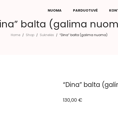
NUOMA
PARDUOTUVĖ
KON
ina” balta (galima nuo
Home
Shop
Suknelės
“Dina” balta (galima nuoma)
/
/
/
“Dina” balta (ga
130,00
€