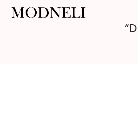
“D
Modneli.com
|
Drabužiai
internetu