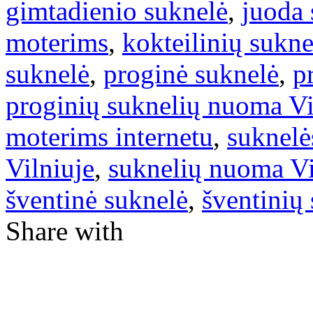
gimtadienio suknelė
,
juoda 
moterims
,
kokteilinių sukn
suknelė
,
proginė suknelė
,
p
proginių suknelių nuoma Vi
moterims internetu
,
suknelė
Vilniuje
,
suknelių nuoma Vi
šventinė suknelė
,
šventinių
Share with