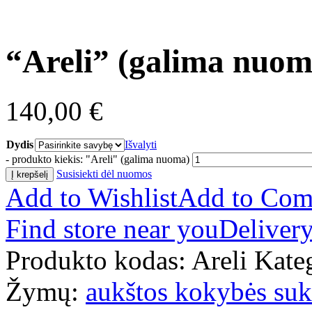
“Areli” (galima nuom
140,00
€
Dydis
Išvalyti
-
produkto kiekis: "Areli" (galima nuoma)
Susisiekti dėl nuomos
Į krepšelį
Add to Wishlist
Add to Com
Find store near you
Delivery
Produkto kodas:
Areli
Kate
Žymų:
aukštos kokybės suk